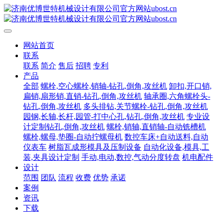
网站首页
联系
联系
简介
售后
招聘
专利
产品
全部
螺栓,空心螺栓,销轴-钻孔,倒角,攻丝机
卸扣,开口销,
扁销,扇形销,直销-钻孔,倒角,攻丝机
轴承圈,六角螺栓头-
钻孔,倒角,攻丝机
多头排钻,关节螺栓-钻孔,倒角,攻丝机
园钢,长轴,长杆,园管-打中心孔,钻孔,倒角,攻丝机
专业设
计定制钻孔,倒角,攻丝机
螺栓,销轴,直销轴-自动铣槽机
螺栓,螺母,垫圈-自动拧螺母机
数控车床+自动送料,自动
仪表车
树脂瓦成形模具及压制设备
自动化设备,模具,工
装,夹具设计定制
手动,电动,数控,气动分度转盘
机电配件
设计
范围
团队
流程
收费
优势
承诺
案例
资讯
下载