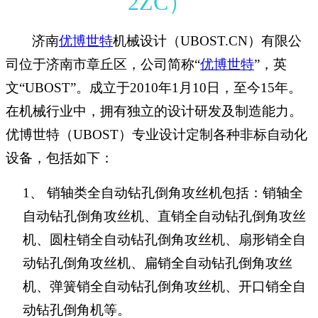
2ZC
）
济南
优博世特
机械设计（
UBOST.CN
）有限公
司位于济南市章丘区，公司简称“
优博世特
”，英
文“
UBOST
”。成立于
2010
年
1
月
10
日，至今
15
年。
在机械行业中，拥有独立的设计研发及制造能力。
优博世特（
UBOST
）专业设计定制各种非标自动化
设备，包括如下：
1、
销轴类全自动钻孔倒角攻丝机包括：销轴全
自动钻孔倒角攻丝机、直销全自动钻孔倒角攻丝
机、圆柱销全自动钻孔倒角攻丝机、扇形销全自
动钻孔倒角攻丝机、扁销全自动钻孔倒角攻丝
机、弹簧销全自动钻孔倒角攻丝机、开口销全自
动钻孔倒角机等。