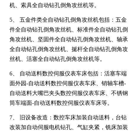
机、索具全自动钻孔倒角攻丝机等。
5、
五金件类全自动钻孔倒角攻丝机包括：五金
件全自动钻孔倒角攻丝机、标准件全自动钻孔倒
角攻丝机、坚固件全自动钻孔倒角攻丝机、轴承
全自动钻孔倒角攻丝机、挻杆全自动钻孔倒角攻
丝机、活塞全自动钻孔倒角攻丝机等。
6、
自动送料数控伺服仪表车床包括：活塞车端
面外园
-
自动送料数控伺服仪表车床、销轴车槽
-
自动送料大嘴巴夹头数控伺服仪表车床、不锈钢
筒车端面
-
自动送料数控伺服仪表车床等。
7、
旧设备改造：数控车床加装自动送料，台钻
改装加自动伺服电机钻孔、气缸夹紧，铣床加装