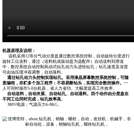
机器原理及说明：
该机采用12等分气动分度盘通过数控系统控制，自动旋转分度进行
旋转工位送料，通过（送料机或振动盘为选配件）自动送料到滑道
中，数控系统自动控制风动式钻孔动力头进给钻孔；钻孔速度及深度
可由油压缓冲器调整，自动落料。
通过钻孔动力头控制实现钻孔。采用液晶屏幕数控系统控制，可随
意编程，存贮多个加工程序；不容易断钻头，实现完全数控操作。
一
人可同时操作5-8台机器，省人力省功。大幅度提高工作效率。
自动送料，自动夹紧、自动钻孔、自动退料。四个动作由分度盘在
不同工位同时完成，钻孔效率高
。
380V电源；气源压力6-8KG。