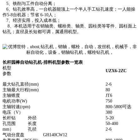
5、铁削与工件自动分离；
6、钻孔效率高，一台机器能顶上一个半人手工钻孔速度；一人能操
作5-8台机器；节省 6-10人；
7、经济实用，投入成本低；
8、本机适用于在销轴类、螺栓类、轴类、园柱类等零件、园柱面上
钻孔；直径及长短都可调，属通用机型。
长杆园棒自动钻孔机-排料机型参数一览表
机型
UZX6-2ZC
参数
最大钻孔直径(mm)
2-6
主轴最大行程(mm)
80
主轴锥度
JT6
电机功率(W)
750
主轴转速(rpm)
800-5800可选
电压（V）
380
长杆钻
外径
5-20
孔范围
长度
50-400
mm）
孔径
2-6
气动分度盘
GH140CW12