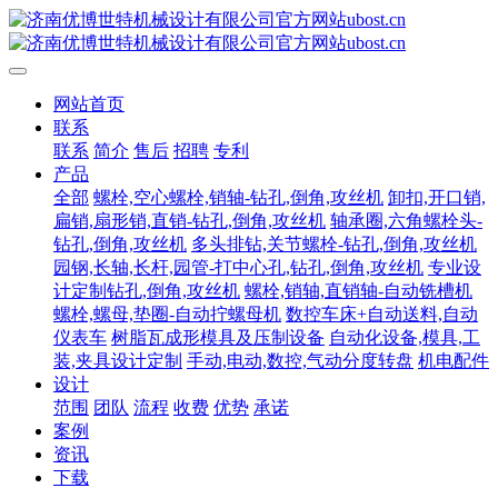
网站首页
联系
联系
简介
售后
招聘
专利
产品
全部
螺栓,空心螺栓,销轴-钻孔,倒角,攻丝机
卸扣,开口销,
扁销,扇形销,直销-钻孔,倒角,攻丝机
轴承圈,六角螺栓头-
钻孔,倒角,攻丝机
多头排钻,关节螺栓-钻孔,倒角,攻丝机
园钢,长轴,长杆,园管-打中心孔,钻孔,倒角,攻丝机
专业设
计定制钻孔,倒角,攻丝机
螺栓,销轴,直销轴-自动铣槽机
螺栓,螺母,垫圈-自动拧螺母机
数控车床+自动送料,自动
仪表车
树脂瓦成形模具及压制设备
自动化设备,模具,工
装,夹具设计定制
手动,电动,数控,气动分度转盘
机电配件
设计
范围
团队
流程
收费
优势
承诺
案例
资讯
下载