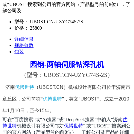
或“UBOST”搜索到公司的官方网站（产品型号的前8位），了
解公司及
型号：
UBOST.CN-UZYG74S-2S
价格：
25800
详细信息
规格参数
包装
园钢-两轴伺服钻深孔机
（型号：
UBOST.CN-
UZYG74S-2S
）
济南
优博世特
（
UBOST.CN
）机械设计有限公司位于济南市
章丘区，公司简称“
优博世特
”，英文“
UBOST
”。成立于
2010
年
1
月
10
日
，至今
15
年。
可在“百度搜索”或“
Ai
搜索”或“
DeepSeek
搜索”中输入“济南
优
博世特
机械设计有限公司”或“
优博世特
”
或“
UBOST
”搜索到公
司的官方网站（产品型号的前
8
位），了解公司及产品的详细