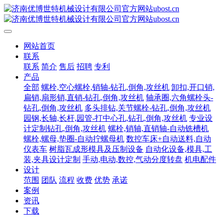
网站首页
联系
联系
简介
售后
招聘
专利
产品
全部
螺栓,空心螺栓,销轴-钻孔,倒角,攻丝机
卸扣,开口销,
扁销,扇形销,直销-钻孔,倒角,攻丝机
轴承圈,六角螺栓头-
钻孔,倒角,攻丝机
多头排钻,关节螺栓-钻孔,倒角,攻丝机
园钢,长轴,长杆,园管-打中心孔,钻孔,倒角,攻丝机
专业设
计定制钻孔,倒角,攻丝机
螺栓,销轴,直销轴-自动铣槽机
螺栓,螺母,垫圈-自动拧螺母机
数控车床+自动送料,自动
仪表车
树脂瓦成形模具及压制设备
自动化设备,模具,工
装,夹具设计定制
手动,电动,数控,气动分度转盘
机电配件
设计
范围
团队
流程
收费
优势
承诺
案例
资讯
下载