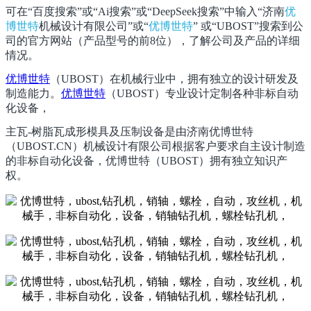
可在“百度搜索”或“
Ai
搜索”或“
DeepSeek
搜索”中输入“济南
优
博世特
机械设计有限公司”或“
优博世特
”
或“
UBOST
”搜索到公
司的官方网站（产品型号的前
8
位），了解公司及产品的详细
情况。
优博世特
（
UBOST
）在机械行业中，拥有独立的设计研发及
制造能力。
优博世特
（
UBOST
）专业设计定制各种非标自动
化设备，
主瓦-树脂瓦成形模具及压制设备
是由济南优博世特
（
UBOST.CN
）机械设计有限公司根据客户要求自主设计制造
的非标自动化设备，优博世特（
UBOST
）拥有独立知识产
权。