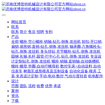
网站首页
联系
联系
简介
售后
招聘
专利
产品
全部
螺栓,空心螺栓,销轴-钻孔,倒角,攻丝机
卸扣,开口销,
扁销,扇形销,直销-钻孔,倒角,攻丝机
轴承圈,六角螺栓头-
钻孔,倒角,攻丝机
多头排钻,关节螺栓-钻孔,倒角,攻丝机
园钢,长轴,长杆,园管-打中心孔,钻孔,倒角,攻丝机
专业设
计定制钻孔,倒角,攻丝机
螺栓,销轴,直销轴-自动铣槽机
螺栓,螺母,垫圈-自动拧螺母机
数控车床+自动送料,自动
仪表车
树脂瓦成形模具及压制设备
自动化设备,模具,工
装,夹具设计定制
手动,电动,数控,气动分度转盘
机电配件
设计
范围
团队
流程
收费
优势
承诺
案例
资讯
下载