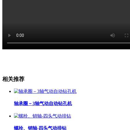
相关推荐
轴承圈－3轴气动自动钻孔机
螺栓、销轴-四头气动排钻