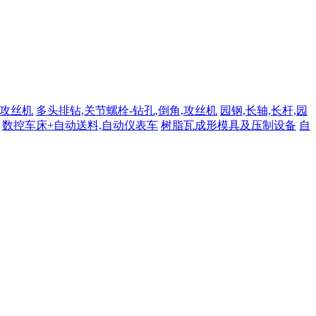
,攻丝机
多头排钻,关节螺栓-钻孔,倒角,攻丝机
园钢,长轴,长杆,园
数控车床+自动送料,自动仪表车
树脂瓦成形模具及压制设备
自