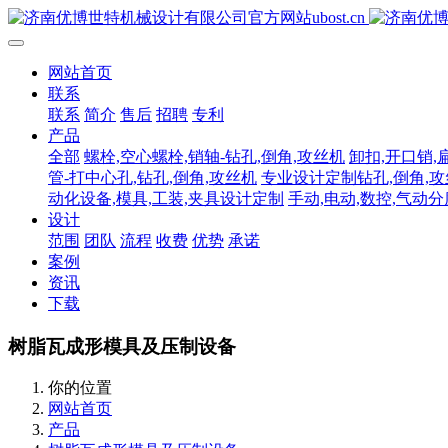
网站首页
联系
联系
简介
售后
招聘
专利
产品
全部
螺栓,空心螺栓,销轴-钻孔,倒角,攻丝机
卸扣,开口销,
管-打中心孔,钻孔,倒角,攻丝机
专业设计定制钻孔,倒角,
动化设备,模具,工装,夹具设计定制
手动,电动,数控,气动
设计
范围
团队
流程
收费
优势
承诺
案例
资讯
下载
树脂瓦成形模具及压制设备
你的位置
网站首页
产品