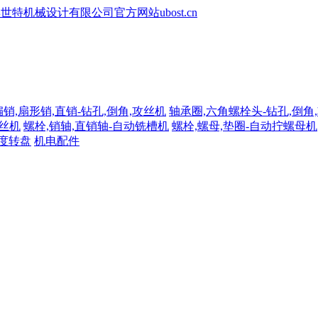
扁销,扇形销,直销-钻孔,倒角,攻丝机
轴承圈,六角螺栓头-钻孔,倒角
攻丝机
螺栓,销轴,直销轴-自动铣槽机
螺栓,螺母,垫圈-自动拧螺母机
分度转盘
机电配件