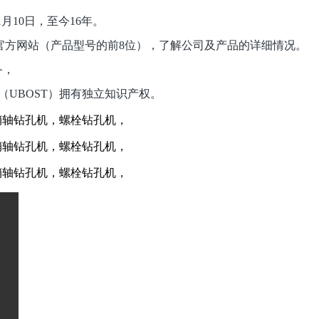
1
月
10
日
，至今
16
年。
官方网站（产品型号的前
8
位），了解公司及产品的详细情况。
备，
（
UBOST
）拥有独立知识产权。