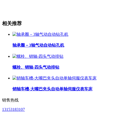
相关推荐
轴承圈－3轴气动自动钻孔机
螺栓、销轴-四头气动排钻
销轴车槽-大嘴巴夹头自动单轴伺服仪表车床
销售热线
13153183107