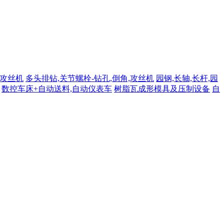
,攻丝机
多头排钻,关节螺栓-钻孔,倒角,攻丝机
园钢,长轴,长杆,园
数控车床+自动送料,自动仪表车
树脂瓦成形模具及压制设备
自