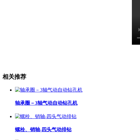
相关推荐
轴承圈－3轴气动自动钻孔机
螺栓、销轴-四头气动排钻