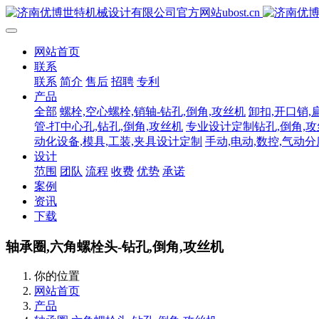
网站首页
联系
联系
简介
售后
招聘
专利
产品
全部
螺栓,空心螺栓,销轴-钻孔,倒角,攻丝机
卸扣,开口销,
管-打中心孔,钻孔,倒角,攻丝机
专业设计定制钻孔,倒角,
动化设备,模具,工装,夹具设计定制
手动,电动,数控,气动
设计
范围
团队
流程
收费
优势
承诺
案例
资讯
下载
轴承圈,六角螺栓头-钻孔,倒角,攻丝机
你的位置
网站首页
产品