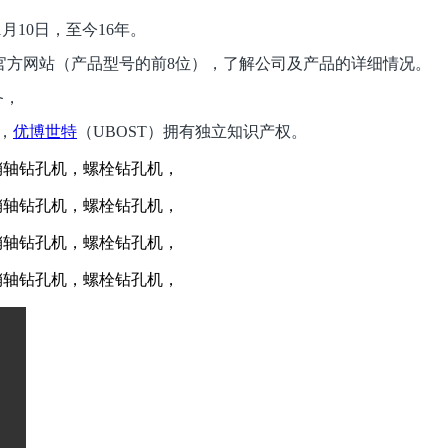
1
月
10
日
，至今
16
年。
官方网站（产品型号的前
8
位），了解公司及产品的详细情况。
备，
，
优博世特
（
UBOST
）拥有独立知识产权。