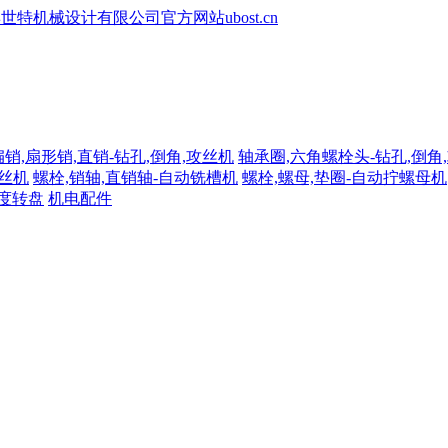
扁销,扇形销,直销-钻孔,倒角,攻丝机
轴承圈,六角螺栓头-钻孔,倒角
攻丝机
螺栓,销轴,直销轴-自动铣槽机
螺栓,螺母,垫圈-自动拧螺母机
分度转盘
机电配件